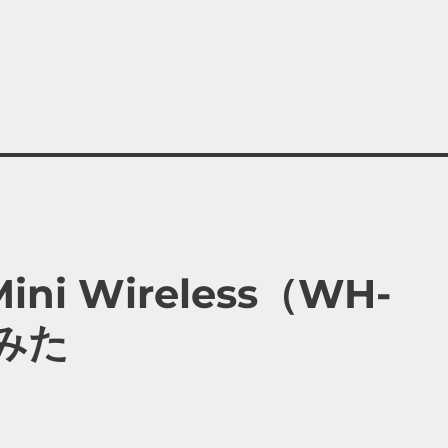
 Mini Wireless（WH-
みた