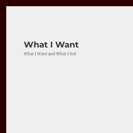
What I Want
What I Want and What I Got