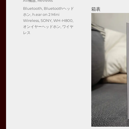
カ
AV機器
,
Reviews
日:
テ
タ
Bluetooth
,
Bluetoothヘッド
箱表
ゴ
グ
ホン
,
h.ear on 2 Mini
リ
Wireless
,
SONY
,
WH-H800
,
ー
オンイヤーヘッドホン
,
ワイヤ
レス