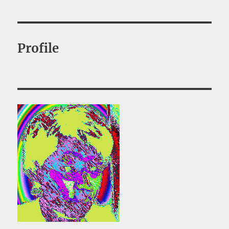
稿
ペー
ジ
の
Profile
ペ
ー
ジ
送
り