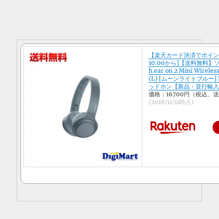
【楽天カード決済でポイント
10:00から]【送料無料】ソ
h.ear on 2 Mini Wirel
(L) [ムーンライトブルー] B
ッドホン【新品・並行輸
価格：16700円（税込、
(2018/11/11時点)