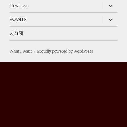
サ
Reviews
ブ
メ
ニ
サ
WANTS
ュ
ブ
ー
メ
を
ニ
未分類
展
ュ
開
ー
を
展
What I Want
Proudly powered by WordPress
開