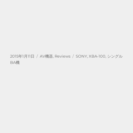
投
カ
タ
2015年1月11日
AV機器
,
Reviews
SONY
,
XBA-100
,
シングル
稿
テ
グ
BA機
日:
ゴ
リ
ー