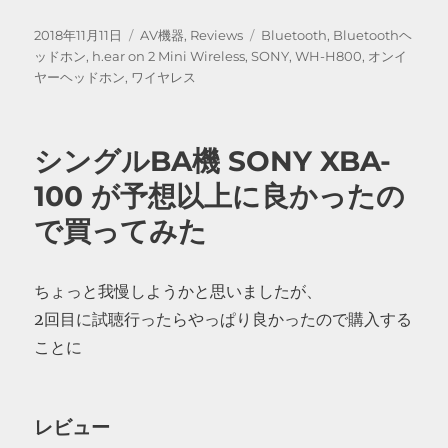
投
カ
タ
2018年11月11日
AV機器
,
Reviews
Bluetooth
,
Bluetoothヘ
稿
テ
グ
ッドホン
,
h.ear on 2 Mini Wireless
,
SONY
,
WH-H800
,
オンイ
日:
ゴ
ヤーヘッドホン
,
ワイヤレス
リ
ー
シングルBA機 SONY XBA-
100 が予想以上に良かったの
で買ってみた
ちょっと我慢しようかと思いましたが、
2回目に試聴行ったらやっぱり良かったので購入する
ことに
レビュー