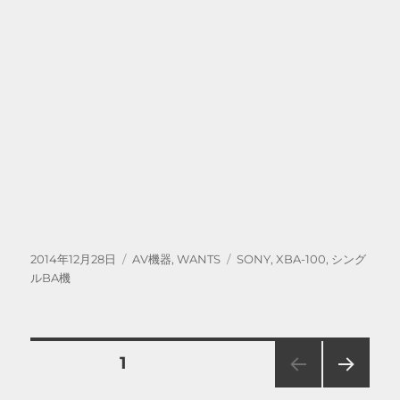
投
カ
タ
2014年12月28日
AV機器
,
WANTS
SONY
,
XBA-100
,
シング
稿
テ
グ
ルBA機
日:
ゴ
リ
ー
投
固定ページ
1
次の