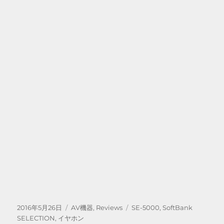
投
カ
タ
2016年5月26日
AV機器
,
Reviews
SE-5000
,
SoftBank
稿
テ
グ
SELECTION
,
イヤホン