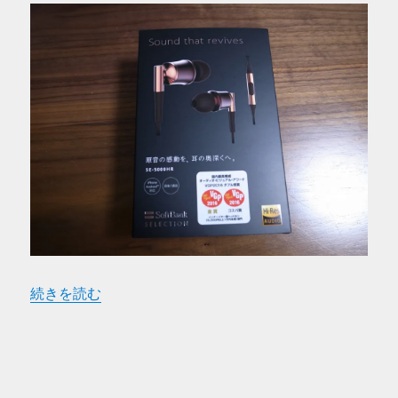
“SoftBank SELECTION music piece SE-5000 を購入”
続きを読む