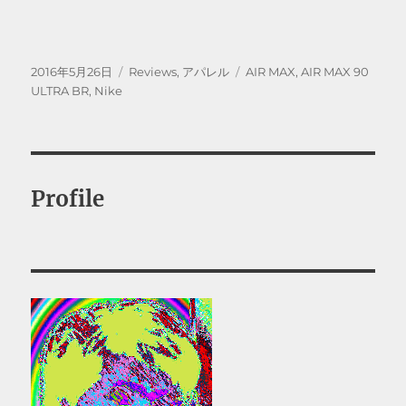
投
カ
タ
2016年5月26日
Reviews
,
アパレル
AIR MAX
,
AIR MAX 90
稿
テ
グ
ULTRA BR
,
Nike
日:
ゴ
リ
ー
Profile