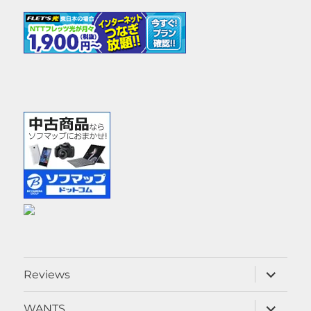
サ
Reviews
ブ
メ
ニ
サ
WANTS