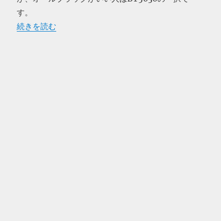
す。
“ブラウン BT5010 ヒゲトリマーを購入” の
続きを読む