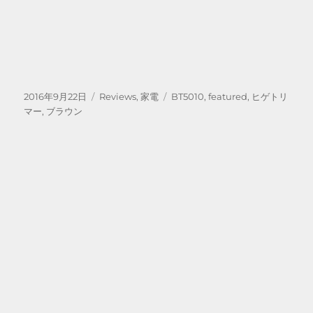
投
カ
タ
2016年9月22日
Reviews
,
家電
BT5010
,
featured
,
ヒゲトリ
稿
テ
グ
マー
,
ブラウン
日:
ゴ
リ
ー