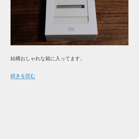
結構おしゃれな箱に入ってます。
“Xiaomi の ハイブリッドイヤホンが届いたのでまずは画
続きを読む