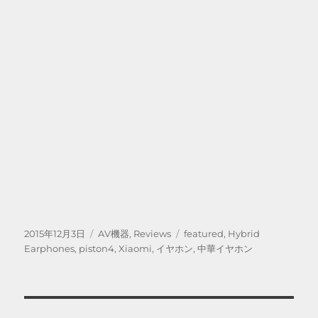
投
カ
タ
2015年12月3日
AV機器
,
Reviews
featured
,
Hybrid
稿
テ
グ
Earphones
,
piston4
,
Xiaomi
,
イヤホン
,
中華イヤホン
日:
ゴ
リ
ー