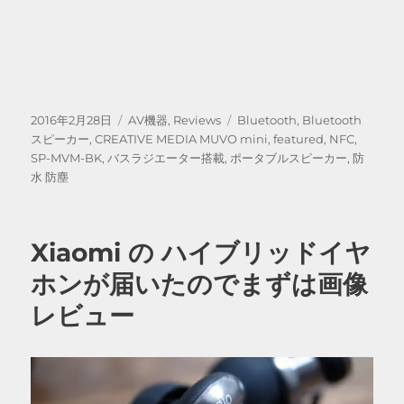
投
カ
タ
2016年2月28日
AV機器
,
Reviews
Bluetooth
,
Bluetooth
稿
テ
グ
スピーカー
,
CREATIVE MEDIA MUVO mini
,
featured
,
NFC
,
日:
ゴ
SP-MVM-BK
,
バスラジエーター搭載
,
ポータブルスピーカー
,
防
リ
水 防塵
ー
Xiaomi の ハイブリッドイヤ
ホンが届いたのでまずは画像
レビュー