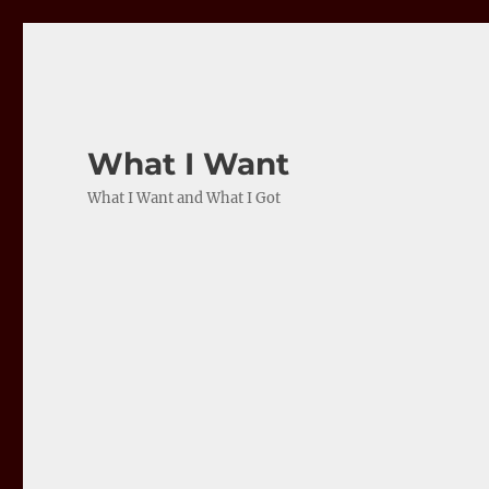
What I Want
What I Want and What I Got