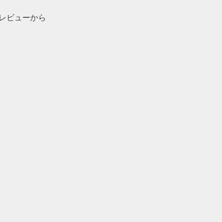
レビューから
EATIVE MEDIA MUVO mini を買ってみた(SP-MVM-BK)”