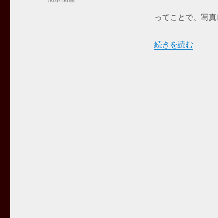
ってことで、写真
“BTスピーカー CR
続きを読む