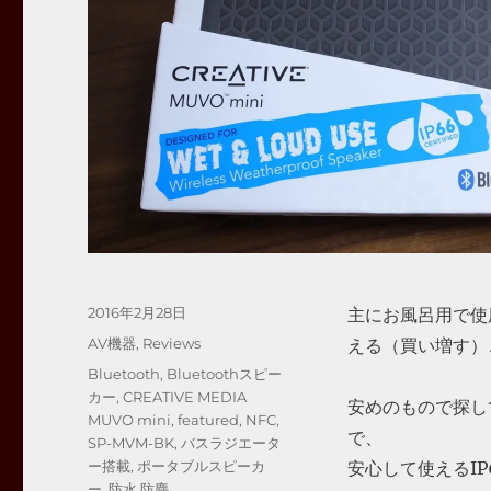
投
2016年2月28日
主にお風呂用で使用
稿
カ
AV機器
,
Reviews
える（買い増す）
日:
テ
タ
Bluetooth
,
Bluetoothスピー
ゴ
グ
カー
,
CREATIVE MEDIA
安めのもので探し
リ
MUVO mini
,
featured
,
NFC
,
ー
で、
SP-MVM-BK
,
バスラジエータ
ー搭載
,
ポータブルスピーカ
安心して使えるIP
ー
,
防水 防塵