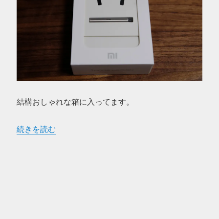
結構おしゃれな箱に入ってます。
“Xiaomi の ハイブリッドイヤホンが届いたのでまずは画
続きを読む