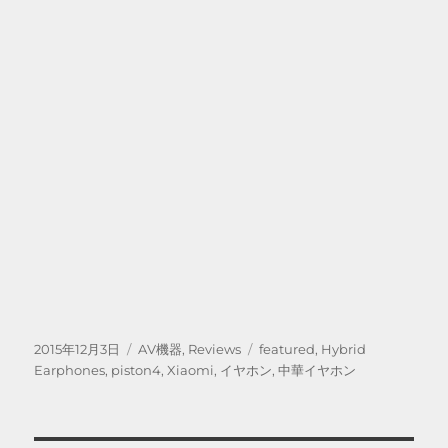
投
カ
タ
2015年12月3日
AV機器
,
Reviews
featured
,
Hybrid
稿
テ
グ
Earphones
,
piston4
,
Xiaomi
,
イヤホン
,
中華イヤホン
日:
ゴ
リ
ー