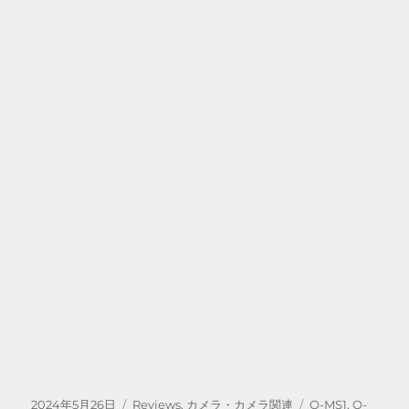
投
カ
タ
2024年5月26日
Reviews
,
カメラ・カメラ関連
O-MS1
,
O-