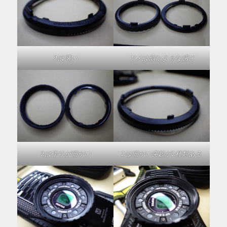
2は薄い
ツメは似たような感じ
2は作りが細かい
2は細かい突起が2種類ある