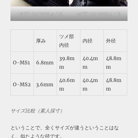
1をWG-3につけたところ
1をWG-3につけたところ
ツメ部
厚み
内径
外径
内径
39.8m
40.4m
48.8m
O-MS1
6.8mm
m
m
m
40.6m
40.4m
48.8m
O-MS2
3.6mm
m
m
m
サイズ比較（素人採寸）
ということで、全くサイズが違うということはな
く、似たような径です。