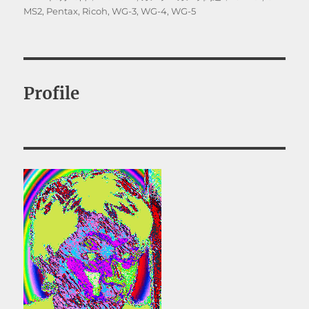
稿
テ
グ
MS2
,
Pentax
,
Ricoh
,
WG-3
,
WG-4
,
WG-5
日:
ゴ
リ
ー
Profile