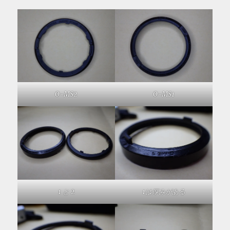
O-MS2
O-MS1
1 と 2
1は厚みがある