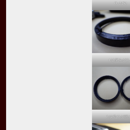
O-MS2
1は厚みがあ
2は作りが細