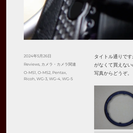
投
2024年5月26日
タイトル通りですが
稿
カ
Reviews
,
カメラ・カメラ関連
がなくて買えない
日:
テ
タ
O-MS1
,
O-MS2
,
Pentax
,
写真からどうぞ。
ゴ
グ
Ricoh
,
WG-3
,
WG-4
,
WG-5
リ
ー