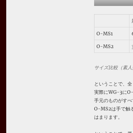
O-MS1
O-MS2
サイズ比較（素人
ということで、全
実際にWG-3に
手元のものがすべ
O-MS2は手で
はまります。