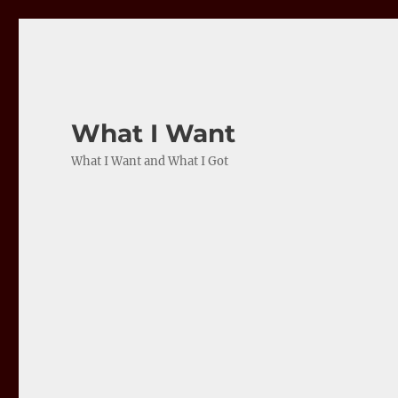
What I Want
What I Want and What I Got