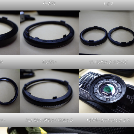
O-MS1
1 と 2
る
2は薄い
ツメは似たような感じ
かい
2は細かい突起が2種類ある
1をWG-3につけたところ