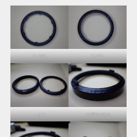
O-MS2
O-MS1
1 と 2
1は厚みがある