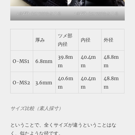
1をWG-3につけたところ
1をWG-3につけたところ
ツメ部
厚み
内径
外径
内径
39.8m
40.4m
48.8m
O-MS1
6.8mm
m
m
m
40.6m
40.4m
48.8m
O-MS2
3.6mm
m
m
m
サイズ比較（素人採寸）
ということで、全くサイズが違うということはな
く、似たような径です。