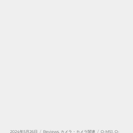
投
カ
タ
2024年5月26日
Reviews
,
カメラ・カメラ関連
O-MS1
,
O-