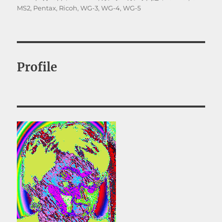
稿
テ
グ
MS2
,
Pentax
,
Ricoh
,
WG-3
,
WG-4
,
WG-5
日:
ゴ
リ
ー
Profile