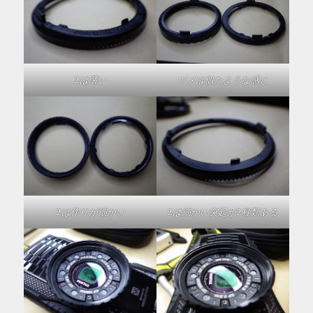
2は薄い
ツメは似たような感じ
2は作りが細かい
2は細かい突起が2種類ある