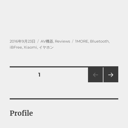
投
カ
タ
2016年9月23日
AV機器
,
Reviews
1MORE
,
Bluetooth
,
稿
テ
グ
iBFree
,
Xiaomi
,
イヤホン
日:
ゴ
リ
ー
投
固定ページ
1
次の
稿
ペー
ジ
の
Profile
ペ