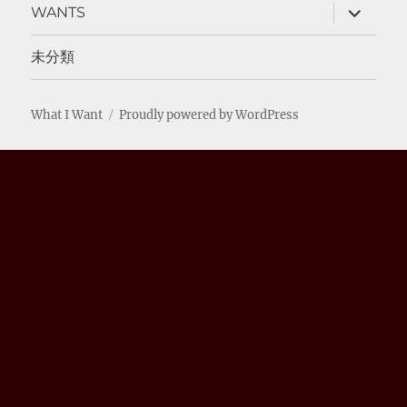
サ
WANTS
ブ
メ
ニ
未分類
ュ
ー
を
展
What I Want
Proudly powered by WordPress
開