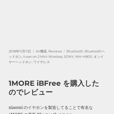
投
カ
タ
2018年11月11日
AV機器
,
Reviews
Bluetooth
,
Bluetoothヘ
稿
テ
グ
ッドホン
,
h.ear on 2 Mini Wireless
,
SONY
,
WH-H800
,
オンイ
日:
ゴ
ヤーヘッドホン
,
ワイヤレス
リ
ー
1MORE iBFree を購入した
のでレビュー
xiaomi のイヤホンを製造してることで有名な