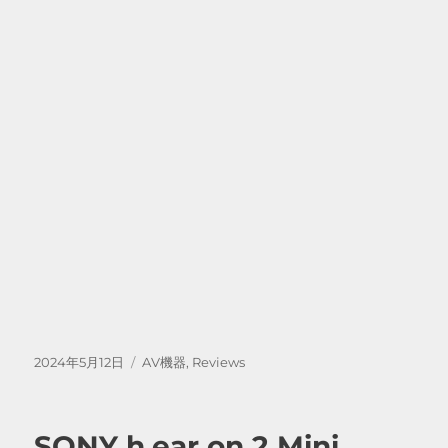
投
カ
2024年5月12日
AV機器
,
Reviews
稿
テ
日:
ゴ
リ
SONY h.ear on 2 Mini
ー