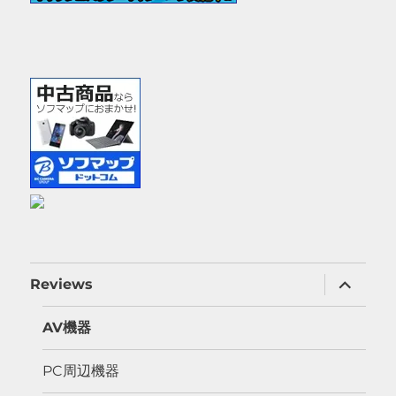
サ
Reviews
ブ
メ
ニ
AV機器
ュ
ー
を
PC周辺機器
展
開