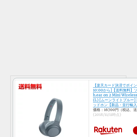
【楽天カード決済でポイント
10:00から]【送料無料】ソ
h.ear on 2 Mini Wirel
(L) [ムーンライトブルー] B
ッドホン【新品・並行輸
価格：16700円（税込、
(2018/11/11時点)