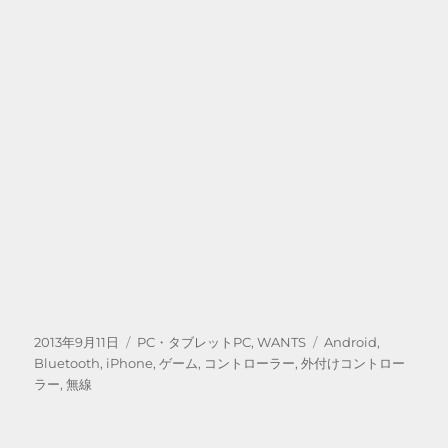
投
カ
タ
2013年9月11日
PC・タブレットPC
,
WANTS
Android
,
稿
テ
グ
Bluetooth
,
iPhone
,
ゲーム
,
コントローラー
,
外付けコントロー
日:
ゴ
ラー
,
無線
リ
ー