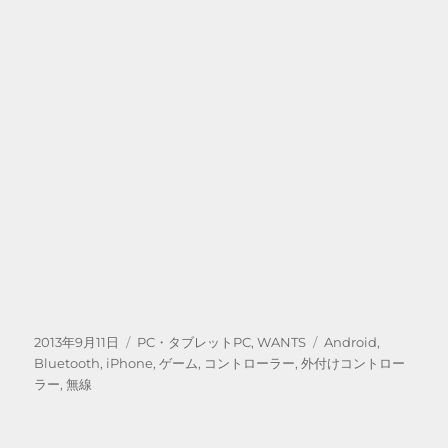
投
カ
タ
2013年9月11日
PC・タブレットPC
,
WANTS
Android
,
稿
テ
グ
Bluetooth
,
iPhone
,
ゲーム
,
コントローラー
,
外付けコントロー
日:
ゴ
ラー
,
無線
リ
ー