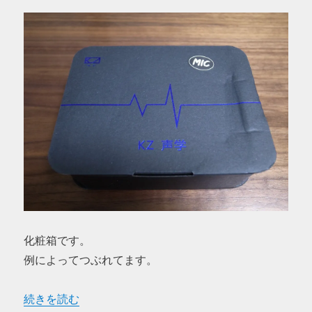
化粧箱です。
例によってつぶれてます。
“中華イヤホン KZ ZS1 を購入してみた” の
続きを読む