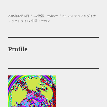
投
カ
タ
2015年12月4日
AV機器
,
Reviews
KZ
,
ZS1
,
デュアルダイナ
稿
テ
グ
ミックドライバ
,
中華イヤホン
日:
ゴ
リ
ー
Profile