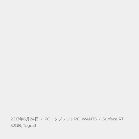
投
カ
タ
2013年6月24日
PC・タブレットPC
,
WANTS
Surface RT
稿
テ
グ
32GB
,
Tegra3
日:
ゴ
リ