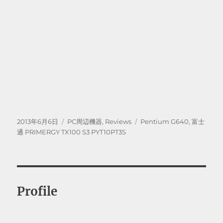
投
カ
タ
2013年6月6日
PC周辺機器
,
Reviews
Pentium G640
,
富士
稿
テ
グ
通 PRIMERGY TX100 S3 PYT10PT3S
日:
ゴ
リ
ー
Profile