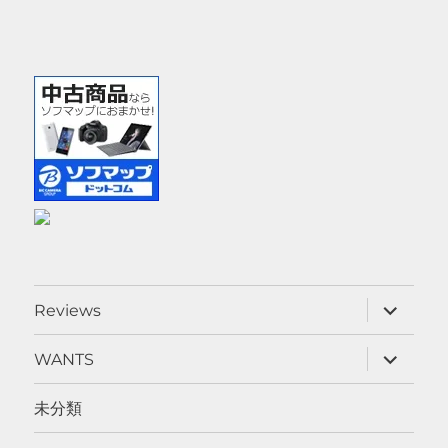
サ
Reviews
ブ
メ
ニ
サ
WANTS
ュ
ブ
ー
メ
を
ニ
未分類
展
ュ
開
ー