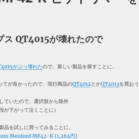
ス QT4015が壊れたので
4015がぶっ壊れた
ので、新しい製品を探すことに。
がってが良かったので、現行商品の
QT4012
とか
QT4013
を買おう
していたので、選択肢から除外
段が下がって泣くことに）
製品を試しに買ってみることに。
com Menford MF42-K (1,264円)