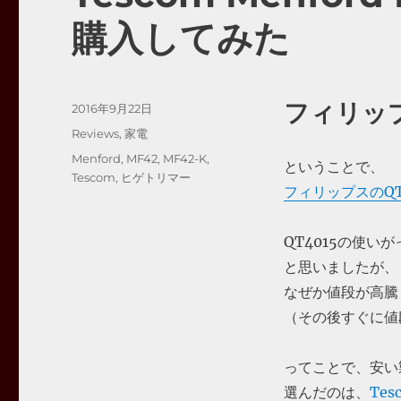
購入してみた
フィリップ
投
2016年9月22日
稿
カ
Reviews
,
家電
日:
テ
タ
Menford
,
MF42
,
MF42-K
,
ということで、
ゴ
グ
Tescom
,
ヒゲトリマー
リ
フィリップスのQT
ー
QT4015の使い
と思いましたが、
なぜか値段が高騰
（その後すぐに値
ってことで、安い
選んだのは、
Tes