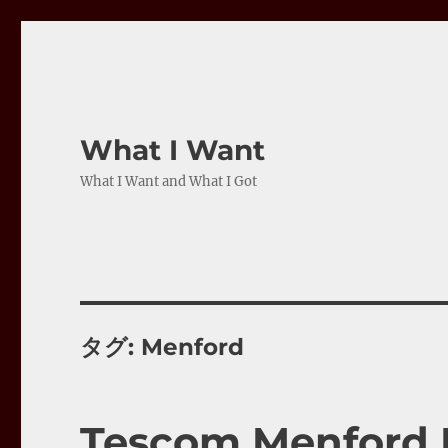
What I Want
What I Want and What I Got
タグ:
Menford
Tescom Menfor