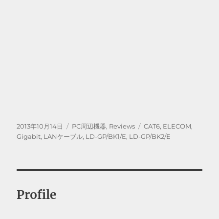
投
カ
タ
2013年10月14日
PC周辺機器
,
Reviews
CAT6
,
ELECOM
,
稿
テ
グ
Gigabit
,
LANケーブル
,
LD-GP/BK1/E
,
LD-GP/BK2/E
日:
ゴ
リ
ー
Profile