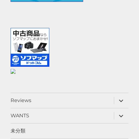
サ
Reviews
ブ
メ
ニ
サ
WANTS
ュ
ブ
ー
メ
を
ニ
未分類
展
ュ
開
ー