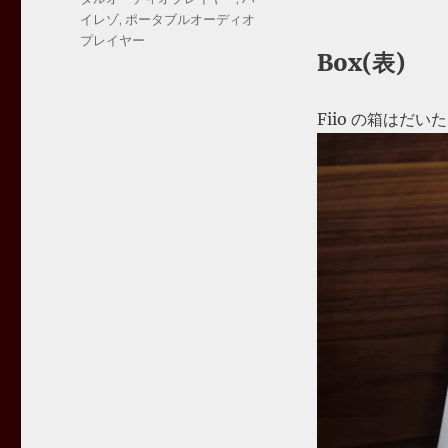
リ
イレゾ
,
ポータブルオーディオ
ー
プレイヤー
Box(表)
Fiio の箱はだ