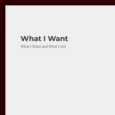
What I Want
What I Want and What I Got