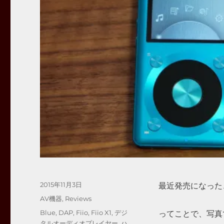
投
2015年11月3日
最近発売になった、F
稿
カ
AV機器
,
Reviews
日:
テ
タ
Blue
,
DAP
,
Fiio
,
Fiio X1
,
デジ
ってことで、写真
ゴ
グ
タルオーディオプレイヤー
,
ハ