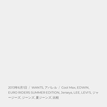
投
カ
タ
2013年6月1日
WANTS
,
アパレル
Cool Max
,
EDWIN
,
稿
テ
グ
EURO RIDERS SUMMER EDITION
,
Jerseys
,
LEE
,
LEVI'S
,
ジャ
日:
ゴ
ージーズ
,
ジーンズ
,
夏ジーンズ
,
比較
リ