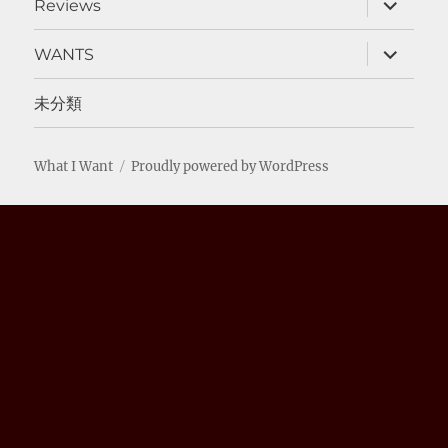
Reviews
ブ
メ
ニ
サ
WANTS
ュ
ブ
ー
メ
を
ニ
未分類
展
ュ
開
ー
を
展
What I Want
Proudly powered by WordPress
開