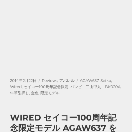
投
カ
タ
2014年2月22日
Reviews
,
アパレル
AGAW637
,
Seiko
,
稿
テ
グ
Wired
,
セイコー100周年記念限定
,
バンビ 二山甲丸 BK020A
,
日:
ゴ
牛革型押し
,
金色
,
限定モデル
リ
ー
WIRED セイコー100周年記
念限定モデル AGAW637 を