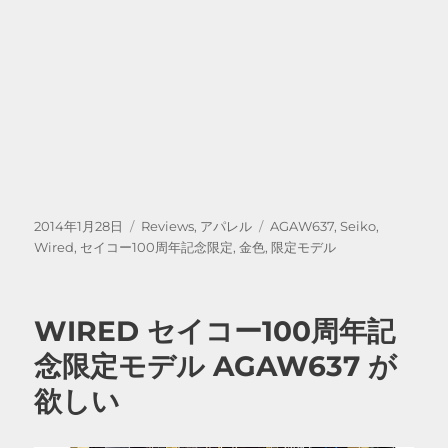
投
カ
タ
2014年1月28日
Reviews
,
アパレル
AGAW637
,
Seiko
,
稿
テ
グ
Wired
,
セイコー100周年記念限定
,
金色
,
限定モデル
日:
ゴ
リ
ー
WIRED セイコー100周年記
念限定モデル AGAW637 が
欲しい