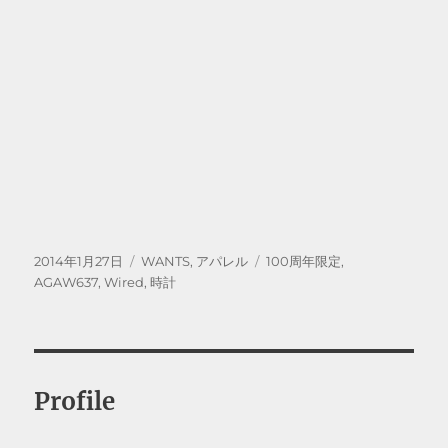
投
カ
タ
2014年1月27日
WANTS
,
アパレル
100周年限定
,
稿
テ
グ
AGAW637
,
Wired
,
時計
日:
ゴ
リ
ー
Profile