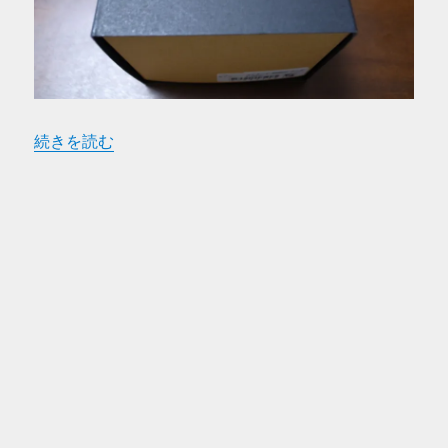
“WIRED セイコー100周年記念限定モデル AGAW637 
続きを読む