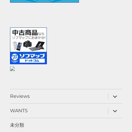
サ
Reviews
ブ
メ
ニ
サ
WANTS
ュ
ブ
ー
メ
を
ニ
未分類
展
ュ