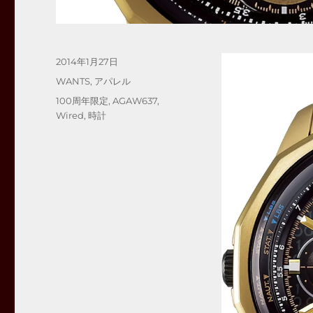
投
2014年1月27日
稿
カ
WANTS
,
アパレル
日:
テ
タ
100周年限定
,
AGAW637
,
ゴ
グ
Wired
,
時計
リ
ー