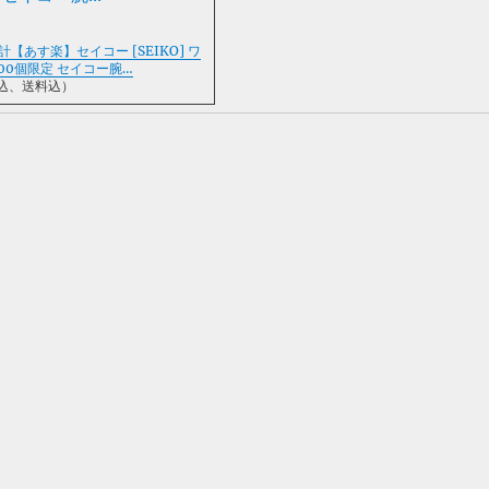
計【あす楽】セイコー [SEIKO] ワ
 700個限定 セイコー腕…
税込、送料込）