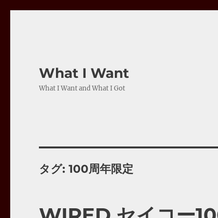
What I Want
What I Want and What I Got
タグ:
100周年限定
WIRED セイコー