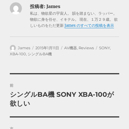
投稿者:
James
私は、物欲星の宇宙人。 韻を踏まない、ラッパー。
物欲に身を任せ、イキテル。 現在、１万２９歳。 欲
しいものをただ更新
James のすべての投稿を表示
投
投
カ
タ
James
2015年1月11日
AV機器
,
Reviews
SONY
,
稿
稿
テ
グ
XBA-100
,
シングルBA機
者
日:
ゴ
リ
ー
投
前
稿
シングルBA機 SONY XBA-100が
前
の
欲しい
ナ
投
ビ
稿:
ゲ
次