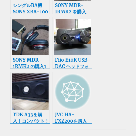
シングルBA機
SONY MDR-
SONY XBA-100
1RMK2 を購入
が欲しい
SONY MDR-
Fiio E10K USB-
1RMK2 の購入1
DAC ヘッドフォ
ヵ月後レビュー
ンアンプを購入
TDK A33を購
JVC HA-
入！コンパクト！
FXZ200を購入
これは買い！