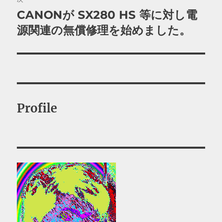
CANONが SX280 HS 等に対し電
次
ー
の
源関連の無償修理を始めました。
シ
投
稿:
ョ
ン
Profile