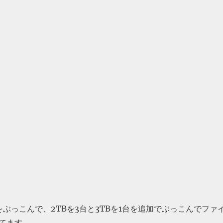
6.3をぶっこんで、2TBを3台と3TBを1台を追加でぶっこんでファ
てます。