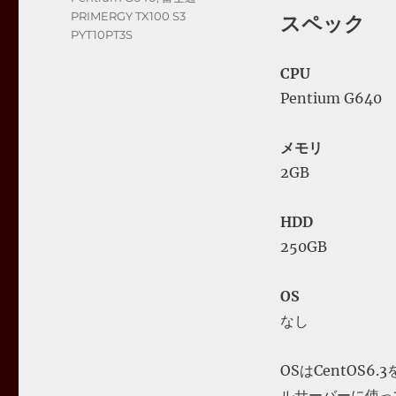
ゴ
グ
PRIMERGY TX100 S3
スペック
リ
PYT10PT3S
ー
CPU
Pentium G640
メモリ
2GB
HDD
250GB
OS
なし
OSはCentOS
ルサーバーに使っ