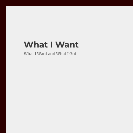
What I Want
What I Want and What I Got