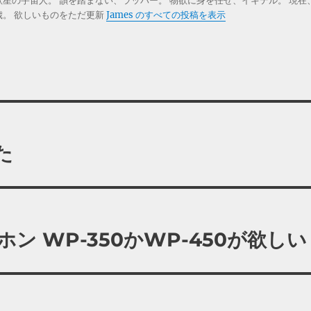
欲星の宇宙人。 韻を踏まない、ラッパー。 物欲に身を任せ、イキテル。 現在
歳。 欲しいものをただ更新
James のすべての投稿を表示
た
ッドホン WP-350かWP-450が欲しい