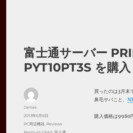
富士通サーバー PRIM
PYT10PT3S を購入
買ったのは3月末
鼻毛サバこと、
N
投
James
稿
投
2013年6月6日
購入価格は998
者
稿
カ
PC周辺機器
,
Reviews
日:
テ
タ
Pentium G640
,
富士通