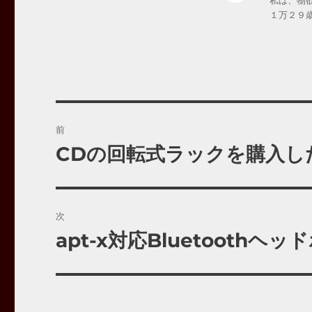
私は、物
１万２９
投
前
稿
CDの回転式ラックを購入し
前
の
ナ
投
ビ
稿:
次
ゲ
apt-x対応Bluetoothヘ
次
の
ー
投
シ
稿: