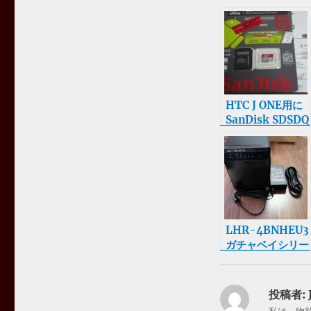
HTC J ONE用に
SanDisk SDSDQ
UA-064G-
U46A を購入
LHR-4BNHEU3
ガチャベイシリー
ズ 4BAYハード
ディスクケース
を購入
投稿者: