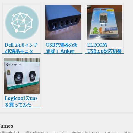
Dell 23.8インチ
USB充電器の決
ELECOM
4K液晶モニタ
定版！ Anker
USB2.0対応切替
UP2414Q 4K
40W 5ポート
器 U2SW-T2
IPS
USB急速充電器
を購入
PremierColor搭
を購入
載 が気になる
Logicool Z120
を買ってみた
James