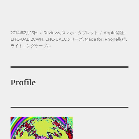
投
カ
タ
2014年2月13日
Reviews
,
スマホ・タブレット
Apple認証
,
稿
テ
グ
LHC-UAL12CWH
,
LHC-UALCシリーズ
,
Made for iPhone取得
,
日:
ゴ
ライトニングケーブル
リ
ー
Profile