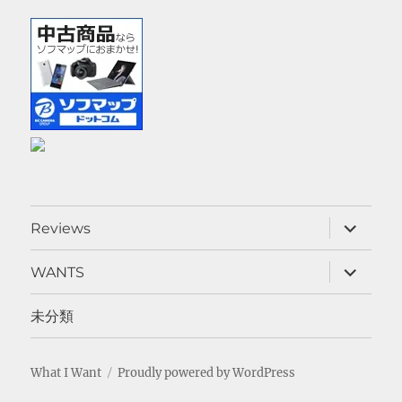
サ
Reviews
ブ
メ
ニ
サ
WANTS
ュ
ブ
ー
メ
を
ニ
未分類
展
ュ
開
ー
を
展
What I Want
Proudly powered by WordPress
開