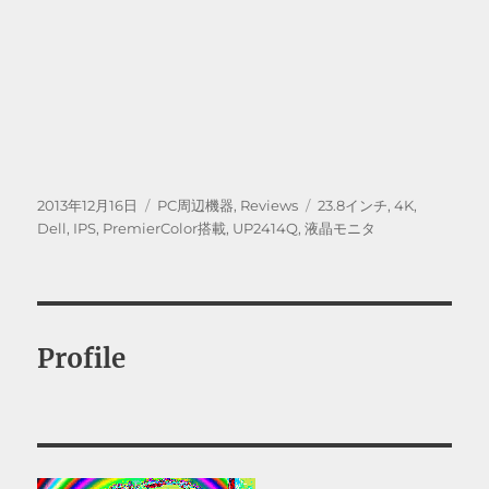
投
カ
タ
2013年12月16日
PC周辺機器
,
Reviews
23.8インチ
,
4K
,
稿
テ
グ
Dell
,
IPS
,
PremierColor搭載
,
UP2414Q
,
液晶モニタ
日:
ゴ
リ
ー
Profile