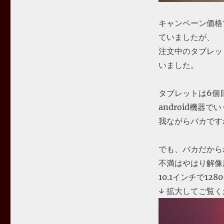
キャンペーン価格
ていましたが、
注文中のタブレッ
いました。
タブレットは6個
android機器で
我ながらバカです
でも、バカだから
不満はやはり解像
10.1インチで1
↓ 拡大してご覧