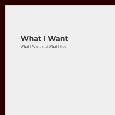
What I Want
What I Want and What I Got