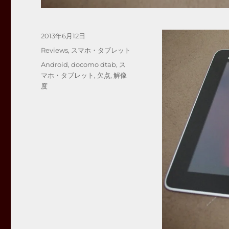
投
2013年6月12日
稿
カ
Reviews
,
スマホ・タブレット
日:
テ
タ
Android
,
docomo dtab
,
ス
ゴ
グ
マホ・タブレット
,
欠点
,
解像
リ
度
ー