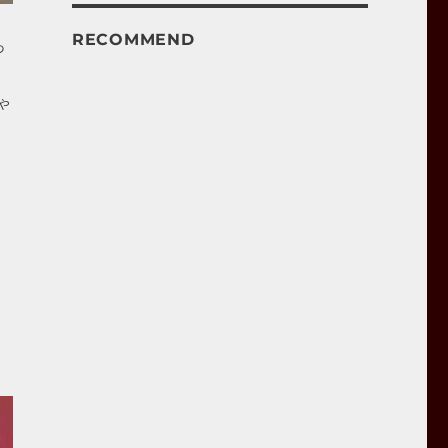
RECOMMEND
っ
ゃ