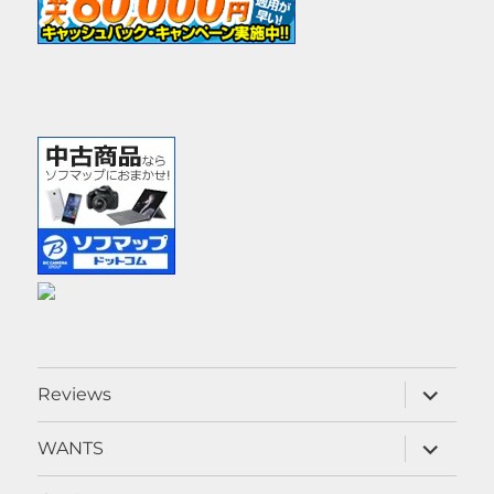
サ
Reviews
ブ
メ
ニ
サ
WANTS
ュ
ブ
ー
メ