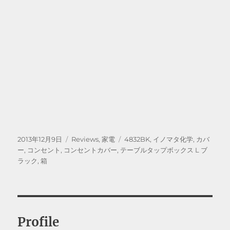
投
カ
タ
2013年12月9日
Reviews
,
家電
4832BK
,
イノマタ化学
,
カバ
稿
テ
グ
ー
,
コンセント
,
コンセントカバー
,
テーブルタップボックス L ブ
日:
ゴ
ラック
,
箱
リ
ー
Profile