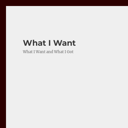
What I Want
What I Want and What I Got