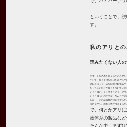
で、ハイパーアリ
ということで、説
す。
私のアリとの
読みたくない人の
まず、今年の春を迎えるころにマン
そして、暫く平穏な毎日を過ごして
休日にゆっくりめな時間に目覚めて
ちっちゃい何かが廊下を歩いていま
え？と思い、良く見るとアリ、アリ
え？と思ったのですが、なんとか退
しかし、これは恐怖の始まりでした
次の日から、現れる数が増えました
で、何とかアリに
液体系の製品など
そんな中、
まずは