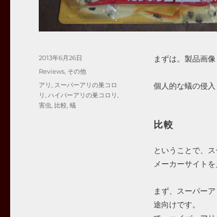
投
2013年6月26日
まずは。製品画像
稿
カ
Reviews
,
その他
日:
テ
タ
アリ
,
スーパーアリの巣コロ
個人的な蟻の侵入
ゴ
グ
リ
,
ハイパーアリの巣コロリ
,
リ
害虫
,
比較
,
蟻
ー
比較
ということで、ス
メーカーサイトを
まず、スーパーア
途向けです。