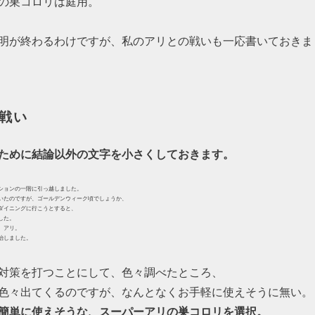
の巣コロリは庭用。
明が終わるわけですが、私のアリとの戦いも一応書いておきま
戦い
ために結論以外の文字を小さくしておきます。
ションの一階に引っ越しました。
いたのですが、ゴールデンウィーク頃でしょうか、
ダイニングに行こうとすると、
した。
、アリ。
治しました。
。
。
対策を打つことにして、色々調べたところ、
色々出てくるのですが、なんとなくお手軽に使えそうに無い。
簡単に使えそうな、スーパーアリの巣コロリを選択。