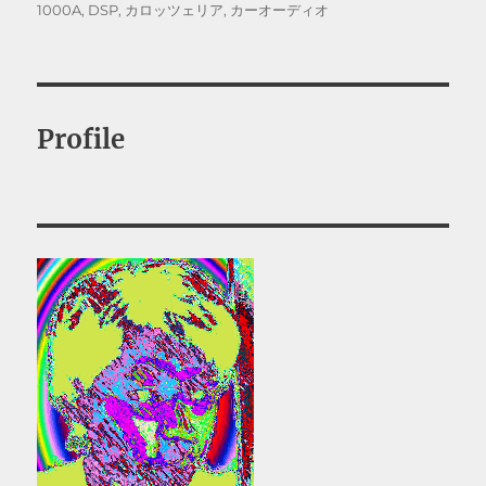
稿
テ
グ
1000A
,
DSP
,
カロッツェリア
,
カーオーディオ
日:
ゴ
リ
ー
Profile