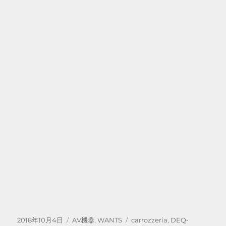
投
カ
タ
2018年10月4日
AV機器
,
WANTS
carrozzeria
,
DEQ-