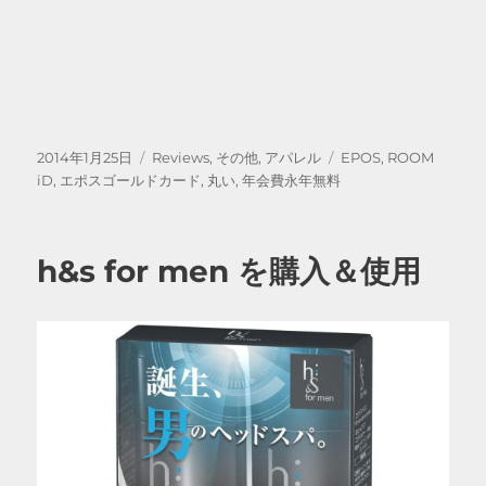
投
カ
タ
2014年1月25日
Reviews
,
その他
,
アパレル
EPOS
,
ROOM
稿
テ
グ
iD
,
エポスゴールドカード
,
丸い
,
年会費永年無料
日:
ゴ
リ
ー
h&s for men を購入＆使用