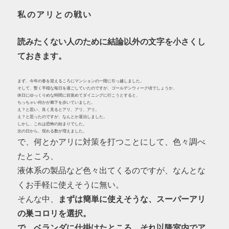
私のアリとの戦い
読みたくない人のために結論以外の文字を小さくし
ておきます。
まず、今年の春を迎えるころにマンションの一階に引っ越しました。
そして、暫く平穏な毎日を過ごしていたのですが、ゴールデンウィーク頃でしょうか、
休日にゆっくりめな時間に目覚めてダイニングに行こうとすると、
ちっちゃい何かが廊下を歩いていました。
え？と思い、良く見るとアリ、アリ、アリ。
え？と思ったのですが、なんとか退治しました。
しかし、これは恐怖の始まりでした。
次の日から、現れる数が増えました。
で、何とかアリに対策を打つことにして、色々調べ
たところ、
液体系の製品など色々出てくるのですが、なんとな
くお手軽に使えそうに無い。
そんな中、
まずは簡単に使えそうな、スーパーアリ
の巣コロリを選択。
で、ベランダに仕掛けたところ、それ以降室内でア