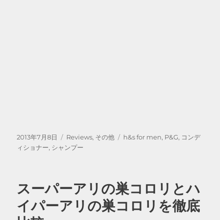
投
カ
タ
2013年7月8日
Reviews
,
その他
h&s for men
,
P&G
,
コンデ
稿
テ
グ
ィショナー
,
シャンプー
日:
ゴ
リ
ー
スーパーアリの巣コロリとハ
イパーアリの巣コロリを徹底