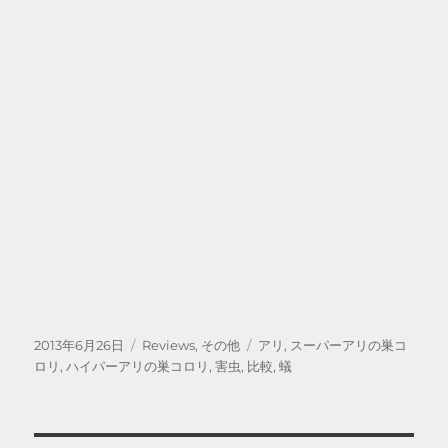
投
カ
タ
2013年6月26日
Reviews
,
その他
アリ
,
スーパーアリの巣コ
稿
テ
グ
ロリ
,
ハイパーアリの巣コロリ
,
害虫
,
比較
,
蟻
日:
ゴ
リ
ー