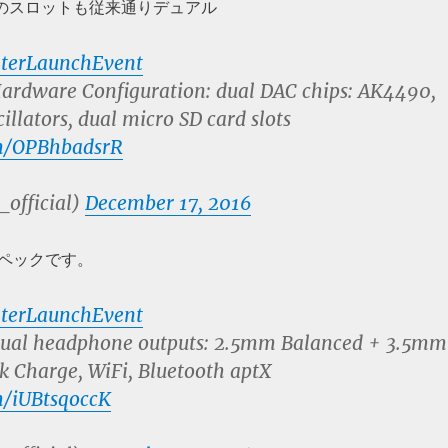
カードのスロットも従来通りデュアル
terLaunchEvent
Hardware Configuration: dual DAC chips: AK4490,
cillators, dual micro SD card slots
om/OPBhbadsrR
_official)
December 17, 2016
ペックです。
terLaunchEvent
Dual headphone outputs: 2.5mm Balanced + 3.5mm
k Charge, WiFi, Bluetooth aptX
m/iUBtsqoccK