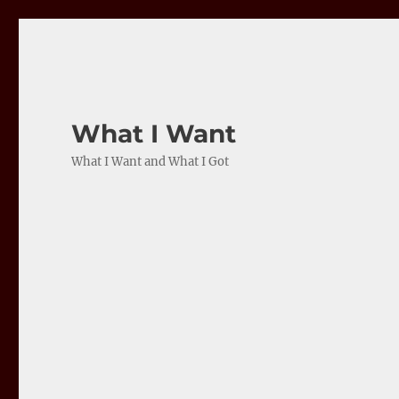
What I Want
What I Want and What I Got