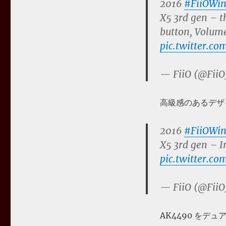
2016
#FiiOWin
X5 3rd gen – t
button, Volume
pic.twitter.
— FiiO (@FiiO
高級感のあるデザ
2016
#FiiOWin
X5 3rd gen – I
pic.twitter.c
— FiiO (@FiiO
AK4490 をデ