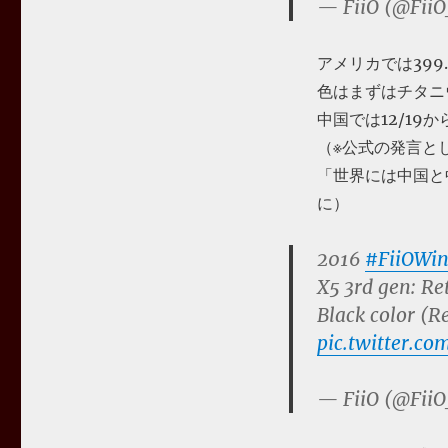
— FiiO (@FiiO
アメリカでは399.
色はまずはチタニ
中国では12/19
（※公式の発言と
「世界には中国と
に）
2016
#FiiOWin
X5 3rd gen: Re
Black color (R
pic.twitter.
— FiiO (@FiiO