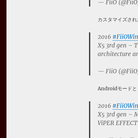
— FiiO (@FiiO
カスタマイズされた
2016
#FiiOWin
X5 3rd gen – T
architecture a
— FiiO (@FiiO
Androidモ
2016
#FiiOWin
X5 3rd gen – M
ViPER EFFECT 