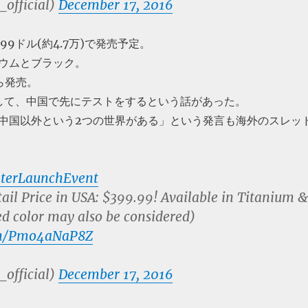
_official)
December 17, 2016
99ドル(約4.7万)で発売予定。
ウムとブラック。
から発売。
して、中国で先にテストをするという話があった。
中国以外という2つの世界がある」という発言も海外のスレッ
terLaunchEvent
tail Price in USA: $399.99! Available in Titanium &
ed color may also be considered)
com/Pmo4aNaP8Z
_official)
December 17, 2016