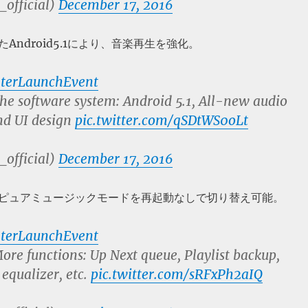
_official)
December 17, 2016
Android5.1により、音楽再生を強化。
terLaunchEvent
he software system: Android 5.1, All-new audio
nd UI design
pic.twitter.com/qSDtWS0oLt
_official)
December 17, 2016
ードとピュアミュージックモードを再起動なしで切り替え可能。
terLaunchEvent
ore functions: Up Next queue, Playlist backup,
equalizer, etc.
pic.twitter.com/sRFxPh2aIQ