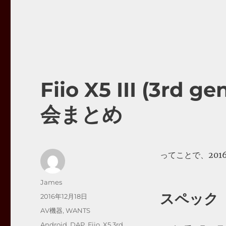
Fiio X5 III (3r
会まとめ
ってことで、2016/
投
James
稿
スペック
投
2016年12月18日
者
稿
カ
AV機器
,
WANTS
日:
テ
タ
Android
,
DAP
,
Fiio
,
X5 3rd
,