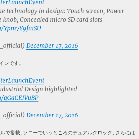
terLaunchEvent
he technology in design: Touch screen, Power
 knob, Concealed micro SD card slots
com/Ypm7Y9fmSU
_official)
December 17, 2016
インです。
terLaunchEvent
ndustrial Design highlighted
om/qGaCEIVuBP
_official)
December 17, 2016
ュアルで搭載, ソニーでいうところのデュアルクロック, さらには