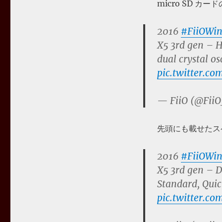
micro SD 
2016
#FiiOWin
X5 3rd gen – 
dual crystal os
pic.twitter.c
— FiiO (@FiiO
先頭にも載せたス
2016
#FiiOWin
X5 3rd gen – 
Standard, Quic
pic.twitter.co