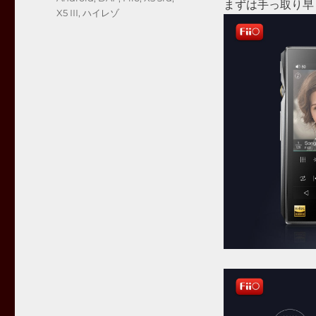
まずは手っ取り早
ゴ
グ
X5 III
,
ハイレゾ
リ
ー