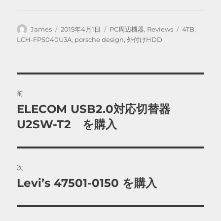
投
投
カ
タ
James
2015年4月1日
PC周辺機器
,
Reviews
4TB
,
稿
稿
テ
グ
LCH-FPS040U3A
,
porsche design
,
外付けHDD
者
日:
ゴ
リ
ー
投
前
稿
ELECOM USB2.0対応切替器
前
の
U2SW-T2 を購入
ナ
投
ビ
稿:
ゲ
次
Levi’s 47501-0150 を購入
次
ー
の
シ
投