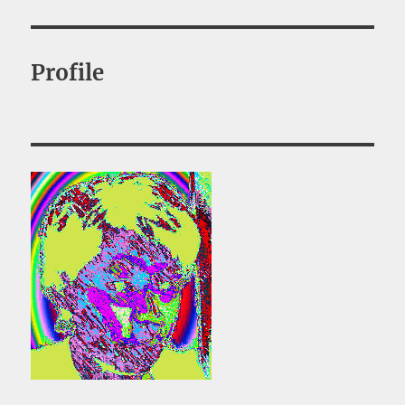
稿:
ョ
ン
Profile