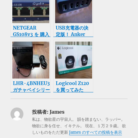
載 が気になる
NETGEAR
USB充電器の決
GS108v3 を 購入
定版！ Anker
40W 5ポート
USB急速充電器
を購入
LHR-4BNHEU3
Logicool Z120
ガチャベイシリー
を買ってみた
ズ 4BAYハード
ディスクケース
を購入
投稿者:
James
私は、物欲星の宇宙人。 韻を踏まない、ラッパー。
物欲に身を任せ、イキテル。 現在、１万２９歳。 欲
しいものをただ更新
James のすべての投稿を表示