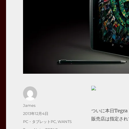
投
James
ついに本日Tegr
稿
投
2013年12月4日
者
販売店は指定され
稿
カ
PC・タブレットPC
,
WANTS
日:
テ