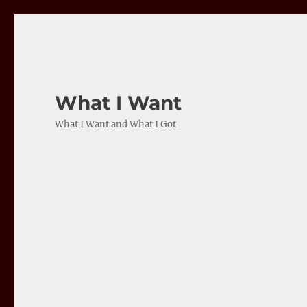
What I Want
What I Want and What I Got