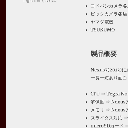
タ
Tegra Note
,
ZOTAC
ゴ
ヨドバシカメラ各
グ
リ
ビックカメラ各店
ー
ヤマダ電機
TSUKUMO
製品概要
Nexus7(201
一長一短あり面白
CPU ⇒ Tegra 
解像度 ⇒ Nexu
メモリ ⇒ Nexu
スライタス対応 ⇒ 
microSDカード ⇒