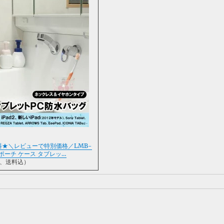
★＼レビューで特別価格／LMB-
 防水ポーチ ケース タブレッ…
込、送料込）