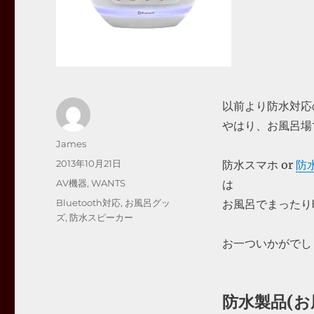
以前より防水対応の
やはり、お風呂場
投
James
稿
投
2013年10月21日
防水スマホ or
防
者
稿
カ
AV機器
,
WANTS
は
日:
テ
タ
Bluetooth対応
,
お風呂グッ
お風呂でまったり
ゴ
グ
ズ
,
防水スピーカー
リ
ー
お一ついかがでし
防水製品(