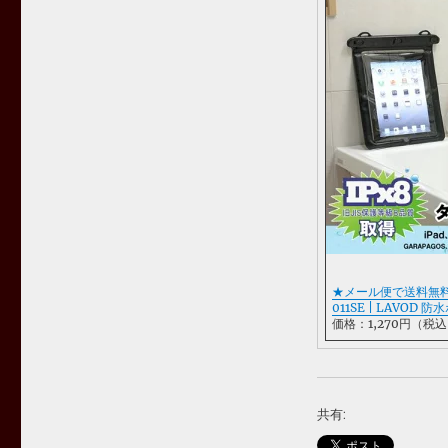
★メール便で送料無料
011SE | LAVOD
価格：1,270円（税
共有: