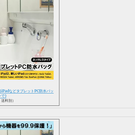
8準拠iPadなどタブレットPC防水バッ
で)
、送料別）