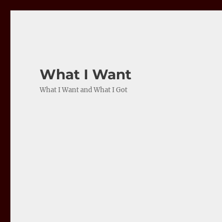
What I Want
What I Want and What I Got