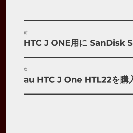
投
前
稿
HTC J ONE用に SanDisk
前
の
ナ
投
ビ
稿:
次
ゲ
au HTC J One HTL22を購
次
の
ー
投
シ
稿:
ョ
ン