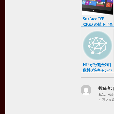
Surface RT
32GB の値下げ合
戦が加速していて
欲しくなった
HP が分割金利手
数料0%キャンペ
ーンやっててPC
が欲しくなった
投稿者:
私は、物
１万２９