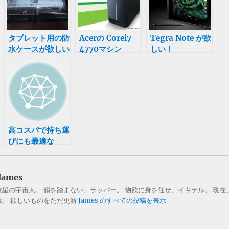
タブレット用の防
Acerの Corei7-
Tegra Note が欲
水ケースが欲しい
4770マシン
しい！
ATC603-N74D
が5万円台で販売
してて発狂しそう
になってる。
高コスパで持ち運
びにも最適な
ASUS X200MA
が欲しい
James
欲星の宇宙人。 韻を踏まない、ラッパー。 物欲に身を任せ、イキテル。 現在
歳。 欲しいものをただ更新
James のすべての投稿を表示