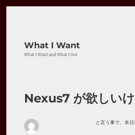
What I Want
What I Want and What I Got
Nexus7 が欲し
と言う事で、本日発