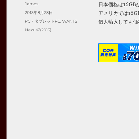
投
James
日本価格は16GB
稿
投
2013年8月28日
アメリカでは16GB
者
稿
カ
PC・タブレットPC
,
WANTS
個人輸入しても価
日:
テ
タ
Nexus7(2013)
ゴ
グ
リ
ー