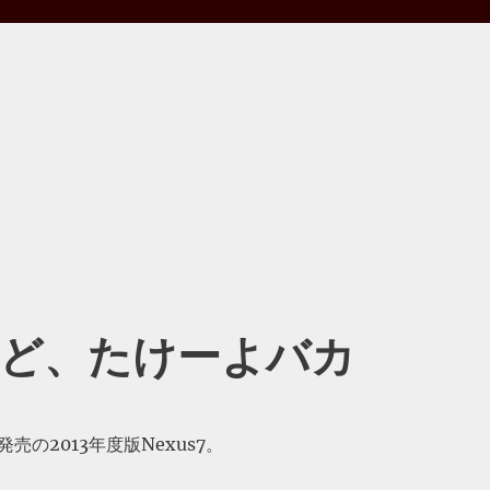
いけど、たけーよバカ
売の2013年度版Nexus7。