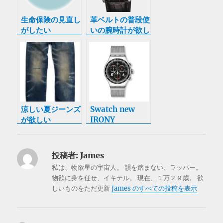
生命保険の見直し
革ベルトの普段使
がしたい
いの腕時計が欲し
い
涼しい夏ジーンズ
Swatch new
が欲しい
IRONY
CHRONO series
が欲しい
投稿者:
James
私は、物欲星の宇宙人。 韻を踏まない、ラッパー。
物欲に身を任せ、イキテル。 現在、１万２９歳。 欲
しいものをただ更新
James のすべての投稿を表示