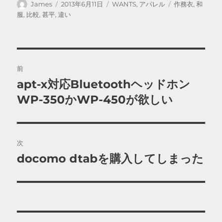
投
投
カ
タ
James
2013年6月11日
WANTS
,
アパレル
作務衣
,
和
稿
稿
テ
グ
服
,
比較
,
甚平
,
違い
者
日:
ゴ
リ
ー
投
前
稿
apt-x対応Bluetoothヘッドホン
前
の
WP-350かWP-450が欲しい
ナ
投
ビ
稿:
ゲ
次
docomo dtabを購入してしまった
次
ー
の
シ
投
稿:
ョ