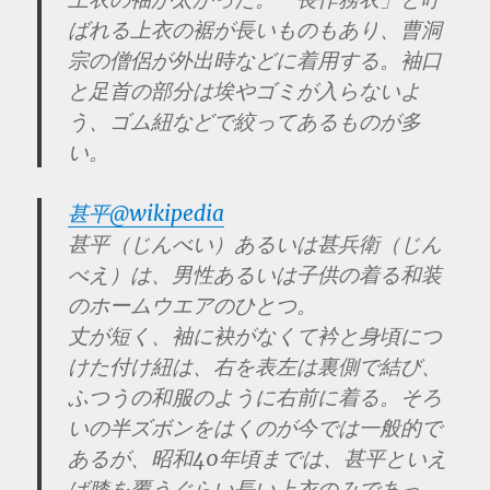
ばれる上衣の裾が長いものもあり、曹洞
宗の僧侶が外出時などに着用する。袖口
と足首の部分は埃やゴミが入らないよ
う、ゴム紐などで絞ってあるものが多
い。
甚平@wikipedia
甚平（じんべい）あるいは甚兵衛（じん
べえ）は、男性あるいは子供の着る和装
のホームウエアのひとつ。
丈が短く、袖に袂がなくて衿と身頃につ
けた付け紐は、右を表左は裏側で結び、
ふつうの和服のように右前に着る。そろ
いの半ズボンをはくのが今では一般的で
あるが、昭和40年頃までは、甚平といえ
ば膝を覆うぐらい長い上衣のみであっ