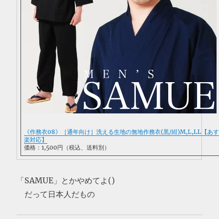
《作務衣08》［通年向け］洗える生地の無地作務衣(黒/紺)M,L,LL【あ
楽対応】
価格：1,500円（税込、送料別）
「SAMUE」とかやめてよ()
だって日本人だもの