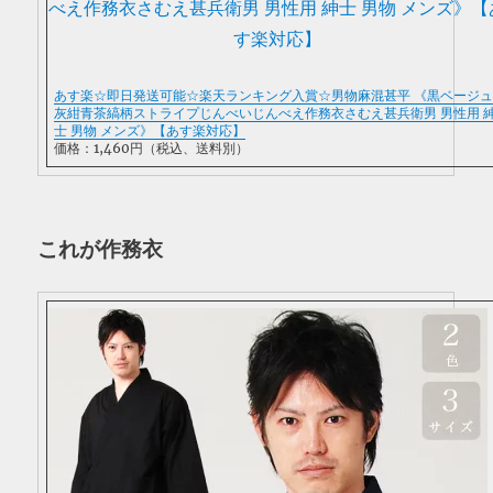
あす楽☆即日発送可能☆楽天ランキング入賞☆男物麻混甚平 《黒ベージ
灰紺青茶縞柄ストライプじんべいじんべえ作務衣さむえ甚兵衛男 男性用 
士 男物 メンズ》【あす楽対応】
価格：1,460円（税込、送料別）
これが作務衣