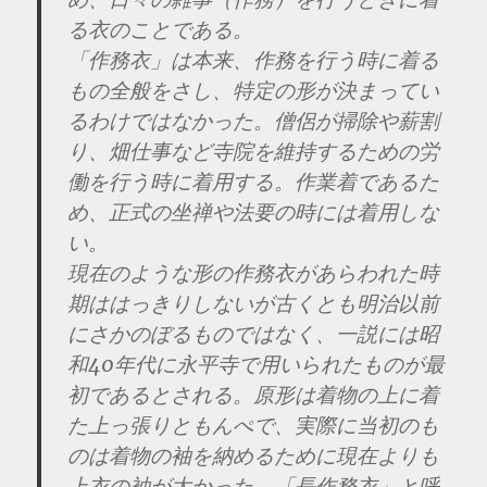
る衣のことである。
「作務衣」は本来、作務を行う時に着る
もの全般をさし、特定の形が決まってい
るわけではなかった。僧侶が掃除や薪割
り、畑仕事など寺院を維持するための労
働を行う時に着用する。作業着であるた
め、正式の坐禅や法要の時には着用しな
い。
現在のような形の作務衣があらわれた時
期ははっきりしないが古くとも明治以前
にさかのぼるものではなく、一説には昭
和40年代に永平寺で用いられたものが最
初であるとされる。原形は着物の上に着
た上っ張りともんぺで、実際に当初のも
のは着物の袖を納めるために現在よりも
上衣の袖が太かった。「長作務衣」と呼