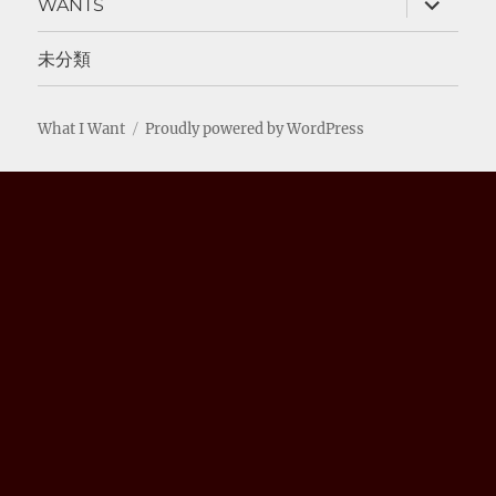
WANTS
ュ
ブ
ー
メ
を
ニ
未分類
展
ュ
開
ー
を
展
What I Want
Proudly powered by WordPress
開