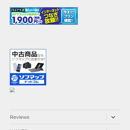
サ
Reviews
ブ
メ
ニ
サ